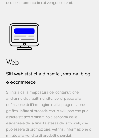
uso nel momento in cui vengono creati.
Web
Siti web statici e dinamici, vetrine, blog
e ecommerce
Si inizia dalla mappatura dei contenuti che
andranno distribuiti nel sito, poi si passa alla
definizione dell'immagine e alla progettazione
grafica. Infine si procede con lo sviluppo che può
essere statico o dinamico a seconda delle
esigenze e della finalità stessa del sito web, che
può essere di promozione, vetrina, informazione o
mirato alla vendita di prodotti e servizi.